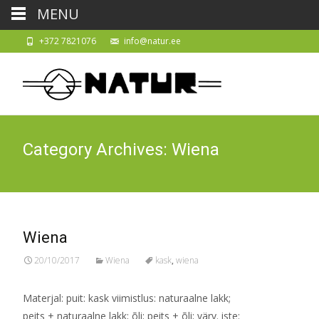
MENU
+372 7821076
info@natur.ee
Category Archives: Wiena
Wiena
20/10/2017
Wiena
kask
,
wiena
Materjal: puit: kask viimistlus: naturaalne lakk;
peits + naturaalne lakk; õli; peits + õli; värv. iste: