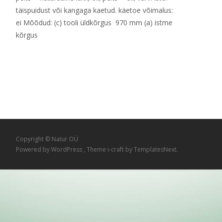
täispuidust või kangaga kaetud. käetoe võimalus:
ei Mõõdud: (c) tooli üldkõrgus 970 mm (a) istme
kõrgus
Read More…
Copyright © Natur OÜ
Powered by WordPress
, Theme
i-craft
by TemplatesNext.