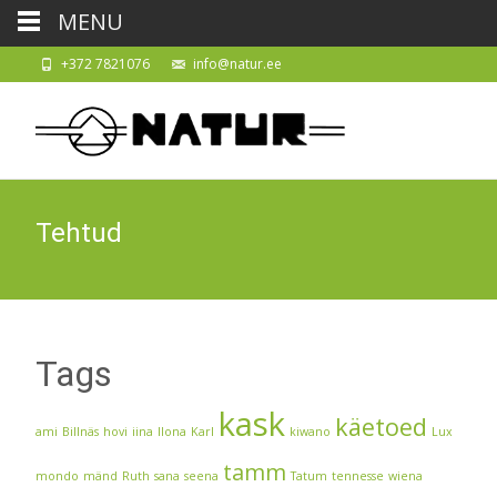
MENU
+372 7821076
info@natur.ee
Tehtud
Tags
kask
käetoed
ami
Billnäs
hovi
iina
Ilona
Karl
kiwano
Lux
tamm
mondo
mänd
Ruth
sana
seena
Tatum
tennesse
wiena